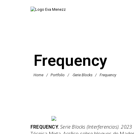
Frequency
Home
/
Portfolio
/
-Serie Blocks
/
Frequency
Serie Blocks (Interferencias). 2023
FREQUENCY.
Técnica Mixta. Acrílico sobre bloques de Mader