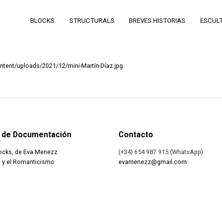
BLOCKS
STRUCTURALS
BREVES HISTORIAS
ESCUL
ent/uploads/2021/12/mini-Martín-Díaz.jpg
 de Documentación
Contacto
ocks, de Eva Menezz
(+34) 654 987 915 (WhatsApp)
 y el Romanticismo
evamenezz@gmail.com