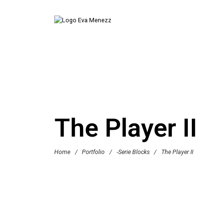
The Player II
Home
/
Portfolio
/
-Serie Blocks
/
The Player II