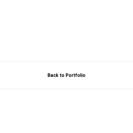
Back to Portfolio
 de Documentación
Contacto
ocks, de Eva Menezz
(+34) 654 987 915 (WhatsApp)
 y el Romanticismo
evamenezz@gmail.com