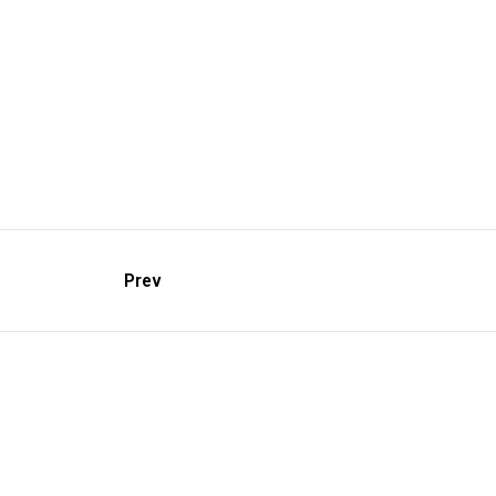
Prev
Descarga
–
Dossier Bl
–
Lo sublime