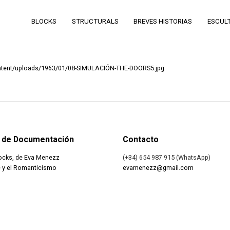
BLOCKS
STRUCTURALS
BREVES HISTORIAS
ESCUL
tent/uploads/1963/01/08-SIMULACIÓN-THE-DOORS5.jpg
 de Documentación
Contacto
ocks, de Eva Menezz
(+34) 654 987 915 (WhatsApp)
 y el Romanticismo
evamenezz@gmail.com