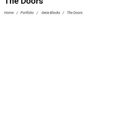
The Doors
Home
/
Portfolio
/
-Serie Blocks
/
The Doors