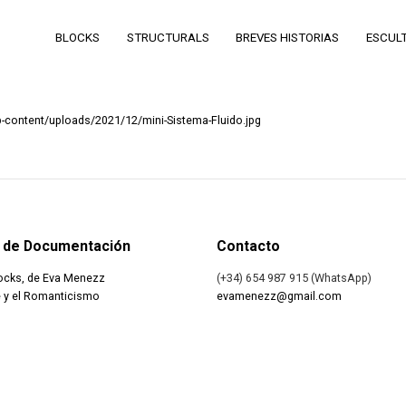
BLOCKS
STRUCTURALS
BREVES HISTORIAS
ESCUL
content/uploads/2021/12/mini-Sistema-Fluido.jpg
 de Documentación
Contacto
ocks, de Eva Menezz
(+34) 654 987 915 (WhatsApp)
 y el Romanticismo
evamenezz@gmail.com