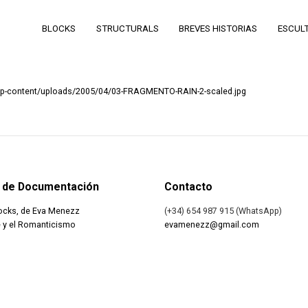
BLOCKS
STRUCTURALS
BREVES HISTORIAS
ESCUL
p-content/uploads/2005/04/03-FRAGMENTO-RAIN-2-scaled.jpg
 de Documentación
Contacto
ocks, de Eva Menezz
(+34) 654 987 915 (WhatsApp)
 y el Romanticismo
evamenezz@gmail.com