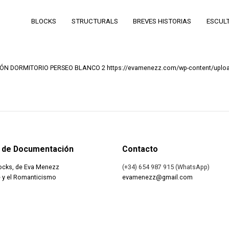
BLOCKS
STRUCTURALS
BREVES HISTORIAS
ESCUL
https://evamenezz.com/wp-content/upl
 de Documentación
Contacto
ocks, de Eva Menezz
(+34) 654 987 915 (WhatsApp)
 y el Romanticismo
evamenezz@gmail.com