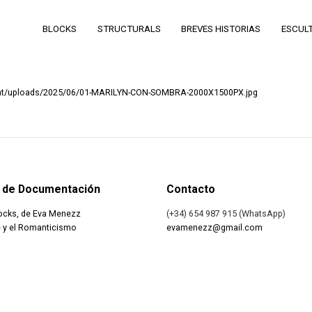
BLOCKS
STRUCTURALS
BREVES HISTORIAS
ESCUL
ent/uploads/2025/06/01-MARILYN-CON-SOMBRA-2000X1500PX.jpg
 de Documentación
Contacto
ocks, de Eva Menezz
(+34) 654 987 915 (WhatsApp)
 y el Romanticismo
evamenezz@gmail.com