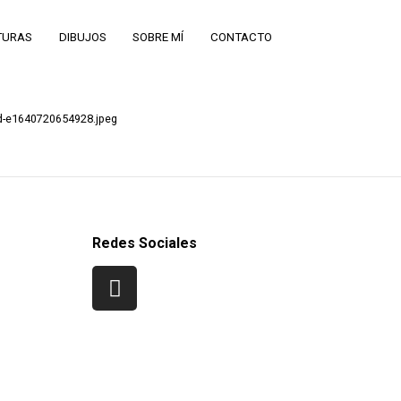
TURAS
DIBUJOS
SOBRE MÍ
CONTACTO
-e1640720654928.jpeg
Redes Sociales