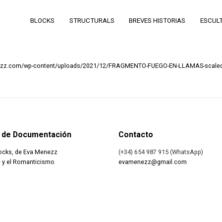
BLOCKS
STRUCTURALS
BREVES HISTORIAS
ESCUL
nezz.com/wp-content/uploads/2021/12/FRAGMENTO-FUEGO-EN-LLAMAS-scaled
 de Documentación
Contacto
ocks, de Eva Menezz
(+34) 654 987 915 (WhatsApp)
 y el Romanticismo
evamenezz@gmail.com