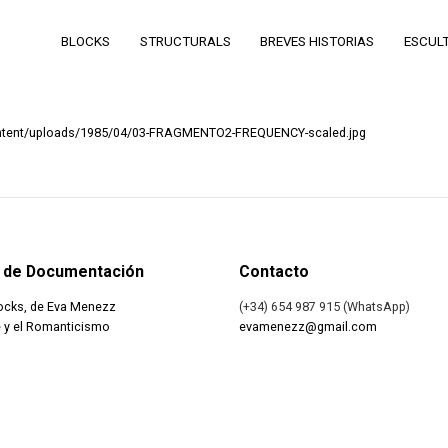
BLOCKS
STRUCTURALS
BREVES HISTORIAS
ESCUL
ntent/uploads/1985/04/03-FRAGMENTO2-FREQUENCY-scaled.jpg
 de Documentación
Contacto
ocks, de Eva Menezz
(+34) 654 987 915 (WhatsApp)
 y el Romanticismo
evamenezz@gmail.com