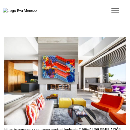
https://evamenezz.com/wp-content/uploads/1986/04/08-SIMULACIÓN-