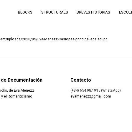
BLOCKS
STRUCTURALS
BREVES HISTORIAS
ESCUL
ent/uploads/2020/05/Eva-Menezz-Casiopea-principal-scaled.jpg
 de Documentación
Contacto
ocks, de Eva Menezz
(+34) 654 987 915 (WhatsApp)
 y el Romanticismo
evamenezz@gmail.com