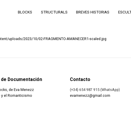
BLOCKS
STRUCTURALS
BREVES HISTORIAS
ESCUL
ntent/uploads/2023/10/02-FRAGMENTO-AMANECER1-scaled.jpg
 de Documentación
Contacto
ocks, de Eva Menezz
(+34) 654 987 915 (WhatsApp)
 y el Romanticismo
evamenezz@gmail.com